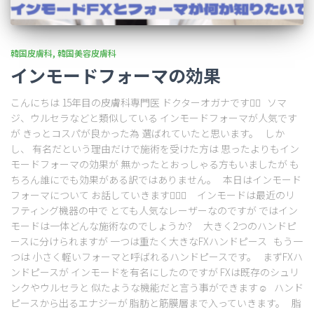
韓国皮膚科
韓国美容皮膚科
インモードフォーマの効果
こんにちは 15年目の皮膚科専門医 ドクターオガナです👨‍⚕️ ソマ
ジ、ウルセラなどと類似している インモードフォーマが人気です
が きっとコスパが良かった為 選ばれていたと思います。 しか
し、 有名だという理由だけで施術を受けた方は 思ったよりもイン
モードフォーマの効果が 無かったとおっしゃる方もいましたが も
ちろん誰にでも効果がある訳ではありません。 本日はインモード
フォーマについて お話していきます🙋‍♀️✨ インモードは最近のリ
フティング機器の中で とても人気なレーザーなのですが ではイン
モードは一体どんな施術なのでしょうか？ 大きく2つのハンドピ
ースに分けられますが 一つは重たく大きなFXハンドピース もう一
つは 小さく軽いフォーマと呼ばれるハンドピースです。 まずFXハ
ンドピースが インモードを有名にしたのですが FXは既存のシュリ
ンクやウルセラと 似たような機能だと言う事ができます☺️ ハンド
ピースから出るエナジーが 脂肪と筋膜層まで入っていきます。 脂