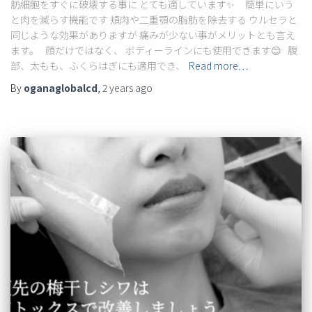
肪細胞をすぐに破壊する事に とても適しています✨ 簡単にいう
と肉を減らす機能です 頬肉や二重顎の脂肪を除去する ウルセラと
同じような効果がありますが 痛みが少ない事がメリットとも言え
ます。 顔だけではなく、 ボディーラインにも使用できます😊 腹
部、太もも、ふくらはぎにも適用でき、
Read more…
By
oganaglobalcd
,
2 years
ago