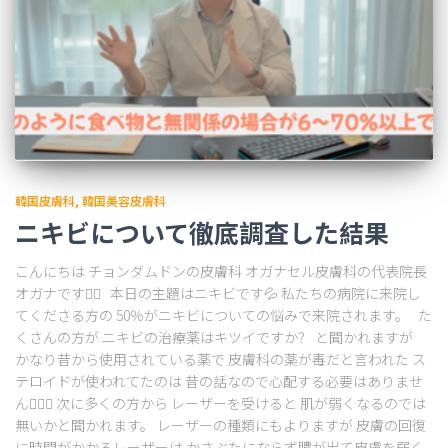
韓国皮膚科
韓国美容皮膚科
ニキビについて徹底調査した結果
こんにちは チョンダムドンの皮膚科 オガナセル皮膚科の代表院長
オガナです🧑‍⚕️ 本日の主題はニキビです💦 私たちの病院に来院し
てくださる方の 50％がニキビについての悩みで来院されます。 た
くさんの方が ニキビの治療薬はキツイですか？ と聞かれますが
かなり昔から使用されている薬で 皮膚科の薬が毒だと言われた ス
テロイドが使われてたのは 昔の話なので心配する必要はありませ
ん🙋‍♀️✨ 次に多くの方から レーザーを受けると 肌が弱くなるのでは
無いかと聞かれます。 レーザーの種類にもよりますが 皮膚の回復
に時間がかかるレーザーは かさぶたにならず膿が出て皮膚を弱く