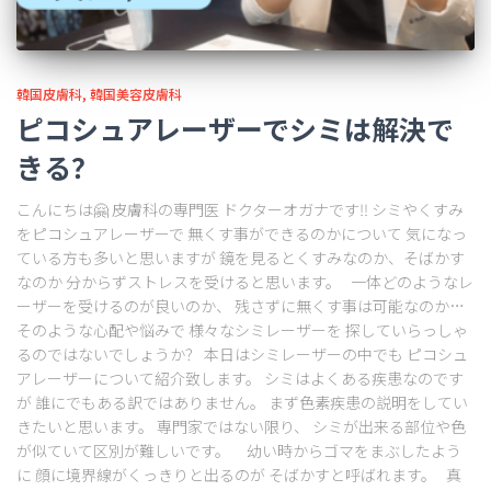
韓国皮膚科
韓国美容皮膚科
ピコシュアレーザーでシミは解決で
きる？
こんにちは🤗 皮膚科の専門医 ドクターオガナです‼ シミやくすみ
をピコシュアレーザーで 無くす事ができるのかについて 気になっ
ている方も多いと思いますが 鏡を見るとくすみなのか、そばかす
なのか 分からずストレスを受けると思います。 一体どのようなレ
ーザーを受けるのが良いのか、 残さずに無くす事は可能なのか…
そのような心配や悩みで 様々なシミレーザーを 探していらっしゃ
るのではないでしょうか？ 本日はシミレーザーの中でも ピコシュ
アレーザーについて紹介致します。 シミはよくある疾患なのです
が 誰にでもある訳ではありません。 まず色素疾患の説明をしてい
きたいと思います。 専門家ではない限り、 シミが出来る部位や色
が似ていて区別が難しいです。 幼い時からゴマをまぶしたよう
に 顔に境界線がくっきりと出るのが そばかすと呼ばれます。 真