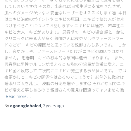
してしまいます😥 その為、出来れば日常生活に支障をきたさず、
肌へのダメージが少ない 安全なレーザーをオススメします🤔 本日
はニキビ治療のポイントや ニキビの原因、ニキビで悩む人が 気を
つけるべきことについてお話します✨ ニキビには通常、 若年性ニ
キビと大人ニキビがあります。 思春期のニキビの場合 親と一緒に
クリニックに来る人が多く 親御さんは夜更かしやファーストフー
ドなどが ニキビの原因だと思っている親御さんも多いです。 しか
し、夜更かしや、ファーストフードだけが ニキビの原因ではあり
ません。 思春期ニキビの根本的な原因は遺伝にあります。 また、
思春期に男性ホルモンが増えると 皮脂の分泌量が急激に増え、ニ
キビ菌と反応して 二次的にニキビが発生する事が多いです。 では
夜更かしとニキビの関係性はあるのでしょうか？ 必然的に徹夜は
睡眠リズムを乱し、 皮脂の分泌を増やします😐 それが原因でニキ
ビが増える事もあるので 親御さんの意見は間違ってはいません🤔
Read more…
By
oganaglobalcd
,
2 years
ago