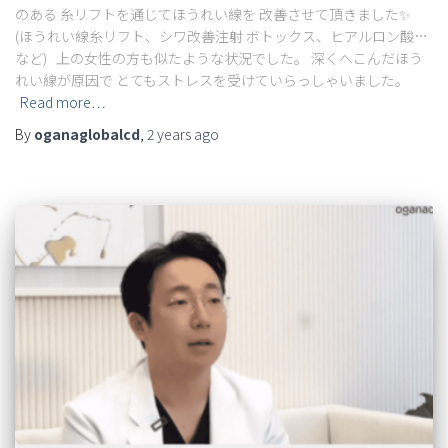
のある 糸リフトを通じてほうれい線を 改善させて頂きました✨
(ほうれい線糸リフト、シワ改善注射 ボトックス、ヒアルロン酸…
など) 上の女性の方も似たような状況でした。 深くへこんだほう
れい線が原因で とてもストレスを受けていらっしゃいました。
Read more…
By
oganaglobalcd
,
2 years
ago