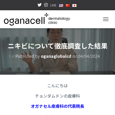
LINE
TOGGL
ニキビについて徹底調査した結果
Published by
oganaglobalcd
on
04/04/2024
こんにちは
チョンダムドンの皮膚科
オガナセル皮膚科の代表院長