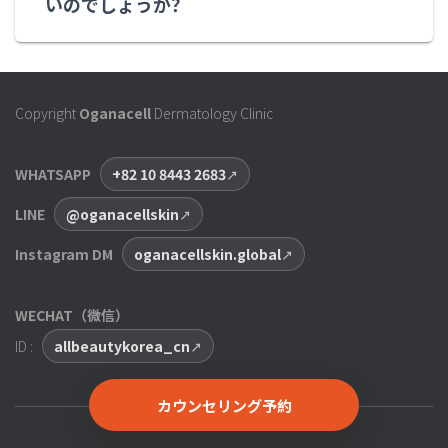
いのでしょうか？
Copyright
Oganacell
Dermatology Clinic
WHATSAPP
+82 10 8443 2683
LINE
@oganacellskin
Instagram DM
oganacellskin.global
WECHAT（微信）
ID :
allbeautykorea_cn
カウンセリング予約