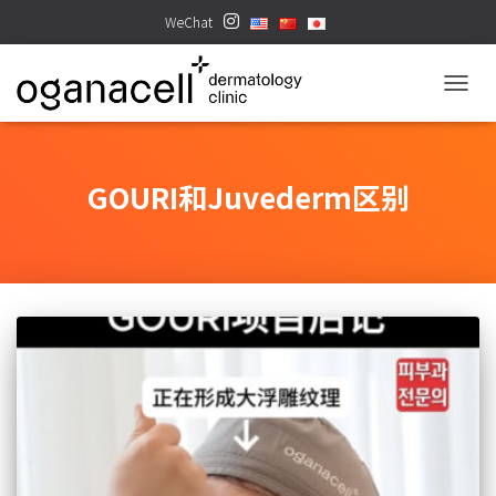
WeChat
TOGGL
GOURI和Juvederm区别