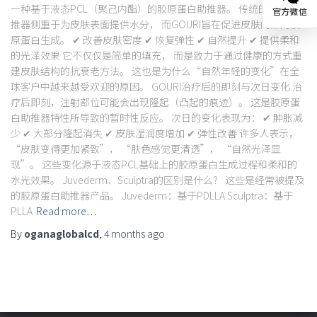
一种基于液态PCL（聚己内酯）的胶原蛋白助推器。 传统的皮肤助
官方微信
推器侧重于为皮肤表面提供水分， 而GOURI旨在促进皮肤内部的胶
原蛋白生成。 ✔ 改善皮肤密度 ✔ 恢复弹性 ✔ 自然提升 ✔ 提供柔和
的光泽效果 它不仅仅是简单的填充， 而是致力于通过健康的方式重
建皮肤结构的抗衰老方法。 这也是为什么“自然年轻的变化”在全
球客户中越来越受欢迎的原因。 GOURI治疗后的即刻与次日变化 治
疗后即刻，注射部位可能会出现隆起（凸起的痕迹）。 这是胶原蛋
白助推器特性所导致的暂时性反应。 次日的变化表现为： ✔ 肿胀减
少 ✔ 大部分隆起消失 ✔ 皮肤湿润度增加 ✔ 弹性改善 许多人表示，
“皮肤变得更加紧致”， “肤色感觉更清透”， “自然光泽显
现”。 这些变化源于液态PCL基础上的胶原蛋白生成过程和柔和的
水光效果。 Juvederm、Sculptra的区别是什么？ 这些是经常被提及
的胶原蛋白助推器产品。 Juvederm：基于PDLLA Sculptra：基于
PLLA
Read more…
By
oganaglobalcd
,
4 months
ago