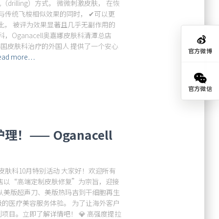
（drilling）方式， 微微刺激皮肤， 在恢
与传统飞梭相似效果的同时， ✔可以更
因此， 被评为效果显著且几乎无副作用的
Oganacell奥嘉娜皮肤科清潭总店
验韩国皮肤科治疗的外国人 提供了一个安心
官方微博
ead more…
官方微信
—— Oganacell
ll皮肤科10月特别活动 大家好！欢迎所有
店以“高端定制皮肤修复”为宗旨，迎接
从美版超声刀、美版热玛吉到干细胞再生
的医疗美容服务体验。 为了让海外客户
目。立即了解详情吧！ 💎 高强度提拉