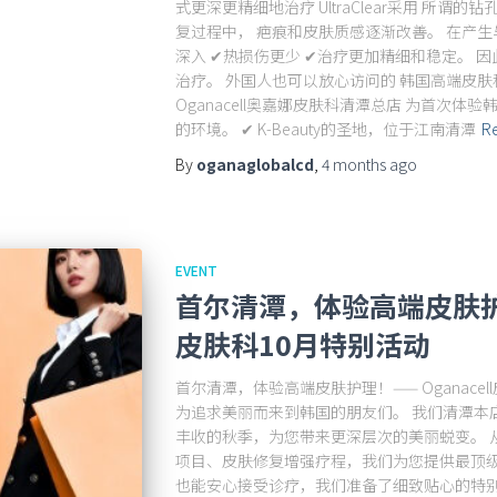
式更深更精细地治疗 UltraClear采用 所谓的钻孔
复过程中， 疤痕和皮肤质感逐渐改善。 在产生
深入 ✔热损伤更少 ✔治疗更加精细和稳定。 
治疗。 外国人也可以放心访问的 韩国高端皮肤科，
Oganacell奥嘉娜皮肤科清潭总店 为首次体
的环境。 ✔ K-Beauty的圣地，位于江南清潭
R
By
oganaglobalcd
,
4 months
ago
EVENT
首尔清潭，体验高端皮肤护理！
皮肤科10月特别活动
首尔清潭，体验高端皮肤护理！—— Oganace
为追求美丽而来到韩国的朋友们。 我们清潭本
丰收的秋季，为您带来更深层次的美丽蜕变。 
项目、皮肤修复增强疗程，我们为您提供最顶级
也能安心接受诊疗，我们准备了细致贴心的特别项