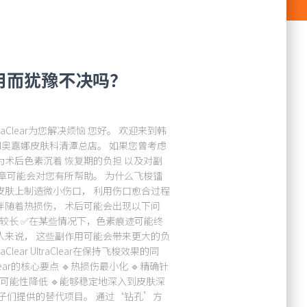
用而犹豫不决吗？
Clear为您解决烦恼 您好。 欢迎来到韩
cell奥嘉娜皮肤科清潭总店。 如果您曾考虑
术后色素沉着 恢复期的负担 以及对副
章可能会对您有所帮助。 为什么飞梭镭
皮肤上制造微小伤口， 利用伤口愈合过程
伴随着热损伤， 术后可能会出现以下问
间较长 ✅在某些情况下，色素痕迹可能终
人来说， 这些副作用可能会带来更大的负
ear UltraClear在保持飞梭效果的同
ear的核心要点 🔹热损伤最小化 🔹精确针
生可能性降低 🔹能够稳定地深入到皮肤深
子们提供的替代项目。 通过‘钻孔’方