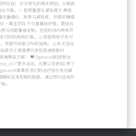
美版热玛吉） 针对老化的根本原因，从肌底
案。 ✨ 胶原重塑 & 紧致提升 美版
著改善细纹、肤质与紧致度，并提供精细
·皱纹·再生项目 不仅是基础护理，更结合
肤质与问题量身定制，在短时间内带来可
金支付时的免税价格。 🍊若使用电子支付
ent），将额外收取10%附加税。 🍊本次活动
迎您莅临首尔江南清潭代表性高端皮肤科
端美容方案！ ♥Oganacell的皮肤治
rea_cn (*更多活动，优惠以及折扣) 想了
ganacell清潭洞 我们的治疗旨在有效解
望拥有洁净无瑕的肌肤，通过预约咨询开
开始。