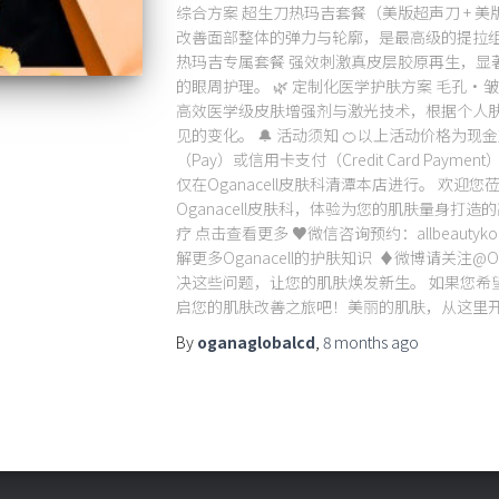
综合方案 超生刀热玛吉套餐（美版超声刀 + 
改善面部整体的弹力与轮廓，是最高级的提拉组合方
热玛吉专属套餐 强效刺激真皮层胶原再生，显
的眼周护理。 🌿 定制化医学护肤方案 毛孔
高效医学级皮肤增强剂与激光技术，根据个人
见的变化。 🔔 活动须知 🍊以上活动价格为现
（Pay）或信用卡支付（Credit Card Paym
仅在Oganacell皮肤科清潭本店进行。 欢
Oganacell皮肤科，体验为您的肌肤量身打造的高
疗 点击查看更多 ♥微信咨询预约：allbeautyko
解更多Oganacell的护肤知识 ♦微博请关注@O
决这些问题，让您的肌肤焕发新生。 如果您希
启您的肌肤改善之旅吧！美丽的肌肤，从这里
By
oganaglobalcd
,
8 months
ago