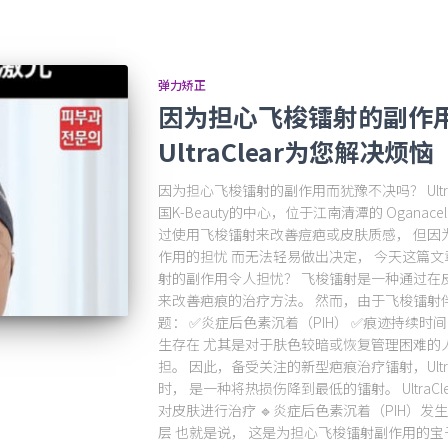
弹力矫正
因为担心飞梭镭射的副作
UltraClear为您解决烦恼
因为担心飞梭镭射的副作用而犹豫不决吗？ Ultra
国K-Beauty的中心，位于江南清潭的 Ogana
过使用飞梭镭射来改善痘疤或皮肤质感， 但因为
作用的担忧 而无法轻易做出决定， 今天这篇文
射的副作用令人担忧？ 飞梭镭射是一种通过在
来改善疤痕的治疗方法。 然而，由于飞梭镭射
题： ✅炎症后色素沉着（PIH） ✅痕迹持续时
生存在 尤其是对于肤色较暗或恢复管理困难的
担。 因此，备受关注的新型疤痕治疗镭射，UltraCl
时， 是一种将热损伤降到最低的镭射。 UltraCl
对皮肤进行治疗 🔹炎症后色素沉着（PIH）发
层 也就是说， 这是为担心飞梭镭射副作用的宝