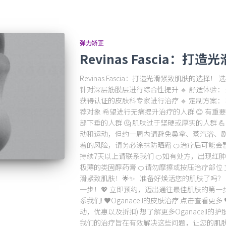
弹力矫正
Revinas Fascia：
Revinas Fascia：打造光滑紧致肌肤的选择！ 选择
针对深层筋膜层进行综合性提升 🔹 舒适体验： 
获得认证的皮肤科专家进行治疗 🔹 定制方案：
荐对象 希望进行无痛提升治疗的人群 😊 有重
部下垂的人群 🤔 肌肤过于坚硬或厚实的人群 
动和运动，但约一周内请避免桑拿、蒸汽浴、剧
着的风险，请务必涂抹防晒霜 🍊治疗后可能
持续7天以上请联系我们 🍊如有处方，出现红
极薄的类固醇药膏 🍊请勿摩擦或按压治疗部位 立即预
滑紧致肌肤！🌟✨ 准备好焕活您的肌肤了吗
一步！💖 立即预约，迈出通往最佳肌肤的第一
系我们! ♥Oganacell的皮肤治疗 点击查看更多 
动，优惠以及折扣) 想了解更多Oganacell的护
我们的治疗旨在有效解决这些问题，让您的肌肤