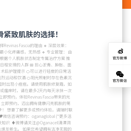
打造光滑紧致肌肤的选择！
Revinas Fascia的理由 🔹 深层效果：
最小化疼痛感，无热感 🔹 专业管理： 由
 根据个人肌肤状态制定专属治疗方案 推
官方微博
要日程安排的人群 📅 担心淤青、肿胀、面
 术后护理提示 🍊可以进行轻度的日常活
烈运动和饮酒 🍊阳光照射时存在色素沉
官方微信
会暂时出现小痘痘。请使用肌肤修复霜，如
肿或瘙痒时，请在最多2天内每天涂抹一次
约，体验Revinas Fascia带来的光
？ 立即预约，迈出拥有健康闪亮肌肤的第
步！ 想要了解更多或预约体验，请随时联
♥微信咨询预约：oganaglobal (*更多活
肤知识 ♦微博请关注@Oganacell清潭洞
焕发新生。 如果您希望拥有洁净无瑕的