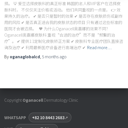
择。 💡 爱豆选择皮肤科的真正标准 韩国的名人和VIP客户在选择皮
肤科时， 不仅仅关注价格或活动。 他们共同重视的一点是， 👉 效
果持久的治疗。 ✔ 是否只是暂时的效果 ✔ 是否存在皮肤损伤或副作
用的风险 ✔ 是否真正适合我的皮肤状态的项目 只有通过这些标准的
医院才会被选择。 🧡 为什么Oganacell奥嘉娜的效果不同？
Oganacell奥嘉娜皮肤科 重视“合适的治疗”而不是“频繁的治
疗”。 ✔ 提供1:1定制化皮肤矫正方案 ✔ 皮肤科专业医疗团队直接咨
询及治疗 ✔ 利用最新医疗设备进行高端治疗 ✔
Read more…
By
oganaglobalcd
,
5 months
ago
Copyright
Oganacell
Dermatology Clinic
WHATSAPP
+82 10 8443 2683