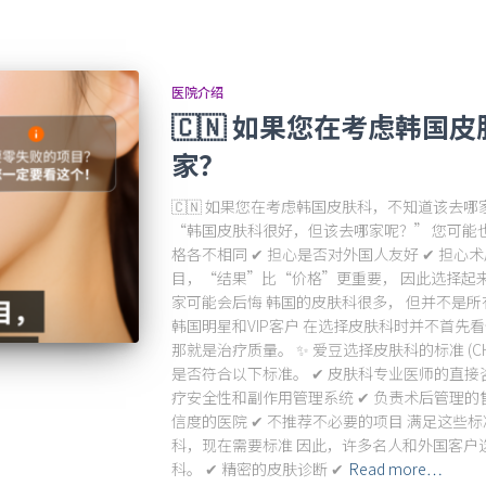
医院介绍
🇨🇳 如果您在考虑韩国
家？
🇨🇳 如果您在考虑韩国皮肤科，不知道该去
“韩国皮肤科很好，但该去哪家呢？” 您可能也曾
格各不相同 ✔ 担心是否对外国人友好 ✔ 担心
目，“结果”比“价格”更重要， 因此选择起来
家可能会后悔 韩国的皮肤科很多， 但并不是所
韩国明星和VIP客户 在选择皮肤科时并不首先看
那就是治疗质量。 ✨ 爱豆选择皮肤科的标准 (CHE
是否符合以下标准。 ✔ 皮肤科专业医师的直接咨
疗安全性和副作用管理系统 ✔ 负责术后管理的
信度的医院 ✔ 不推荐不必要的项目 满足这些标
科，现在需要标准 因此，许多名人和外国客户选择的
科。 ✔ 精密的皮肤诊断 ✔
Read more…