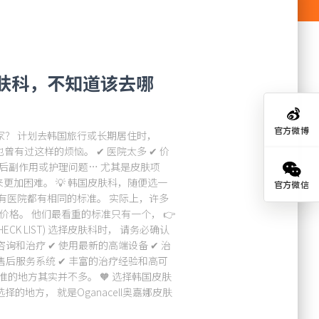
皮肤科，不知道该去哪
官方微博
哪家？ 计划去韩国旅行或长期居住时，
有过这样的烦恼。 ✔ 医院太多 ✔ 价
术后副作用或护理问题… 尤其是皮肤项
更加困难。 💡 韩国皮肤科，随便选一
官方微信
有医院都有相同的标准。 实际上，许多
价格。 他们最看重的标准只有一个， 👉
CK LIST) 选择皮肤科时， 请务必确认
询和治疗 ✔ 使用最新的高端设备 ✔ 治
售后服务系统 ✔ 丰富的治疗经验和高可
准的地方其实并不多。 🧡 选择韩国皮肤
地方， 就是Oganacell奥嘉娜皮肤