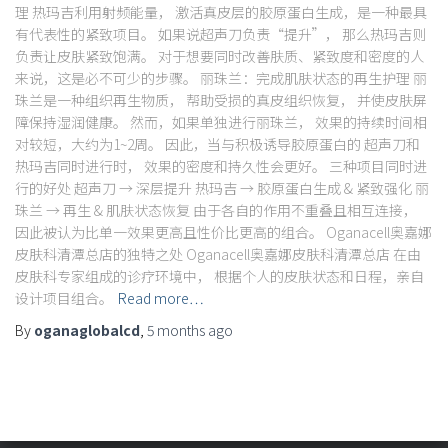
理 热玛吉利用射频能量， 激活真皮层的胶原蛋白生成，是一种最具
有代表性的紧致项目。 如果说超声刀负责“提升”， 那么热玛吉则
负责让皮肤紧致饱满。 对于想要同时改善肤质、紧致度和密度的人
来说，这是必不可少的步骤。 丽珠兰：完成肌肤状态的再生护理 丽
珠兰是一种组织再生物质， 帮助受损的真皮组织恢复， 并使皮肤屏
障保持湿润健康。 然而，如果单独进行丽珠兰， 效果的持续时间相
对较短，大约为1~2周。 因此，当与积极诱导胶原蛋白的 超声刀和
热玛吉同时进行时， 效果的密度和持久性会更好。 三种项目同时进
行的好处 超声刀 → 深层提升 热玛吉 → 胶原蛋白生成 & 紧致强化 丽
珠兰 → 再生 & 肌肤状态恢复 由于各自的作用不重叠且相互连接，
因此被认为比单一效果更高且性价比更高的组合。 Oganacell奥嘉娜
皮肤科清潭总店的独特之处 Oganacell奥嘉娜皮肤科清潭总店 在由
皮肤科专家组成的诊疗环境中， 根据个人的皮肤状态和日程，亲自
设计项目组合。
Read more…
By
oganaglobalcd
,
5 months
ago