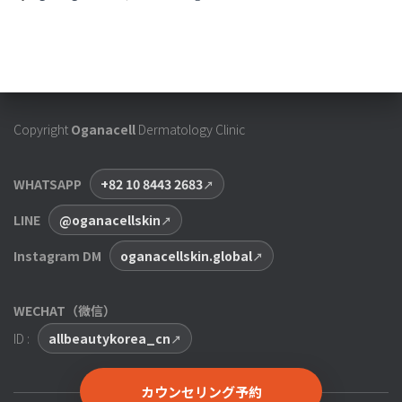
Copyright
Oganacell
Dermatology Clinic
WHATSAPP
+82 10 8443 2683
LINE
@oganacellskin
Instagram DM
oganacellskin.global
WECHAT（微信）
ID :
allbeautykorea_cn
カウンセリング予約