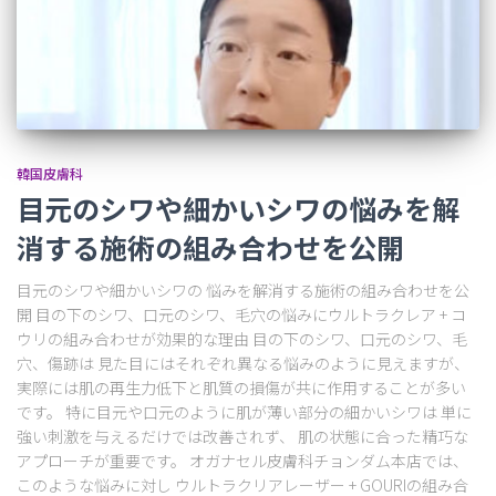
韓国皮膚科
目元のシワや細かいシワの悩みを解
消する施術の組み合わせを公開
目元のシワや細かいシワの 悩みを解消する施術の組み合わせを公
開 目の下のシワ、口元のシワ、毛穴の悩みにウルトラクレア + コ
ウリの組み合わせが効果的な理由 目の下のシワ、口元のシワ、毛
穴、傷跡は 見た目にはそれぞれ異なる悩みのように見えますが、
実際には肌の再生力低下と肌質の損傷が共に作用することが多い
です。 特に目元や口元のように肌が薄い部分の細かいシワは 単に
強い刺激を与えるだけでは改善されず、 肌の状態に合った精巧な
アプローチが重要です。 オガナセル皮膚科チョンダム本店では、
このような悩みに対し ウルトラクリアレーザー + GOURIの組み合