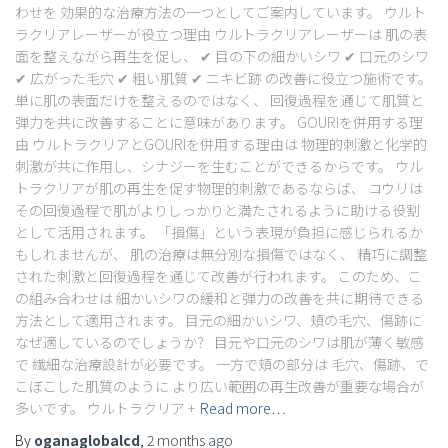
わせを 効果的な治療方法の一つとしてご案内しています。 ウルト
ラクリアレーザーが役立つ理由 ウルトラクリアレーザーは 肌の表
面を整えながら再生を促し、 ✔ 目の下の細かいシワ ✔ 口元のシワ
✔ 広がった毛穴 ✔ 粗い肌質 ✔ ニキビ跡 の改善に役立つ施術です。
単に肌の表面だけを整えるのではなく、 回復過程を通じて肌質と
弾力を共に改善することに意味があります。 GOURIを併用する理
由 ウルトラクリアとGOURIを併用する理由は 物理的刺激と化学的
刺激が共に作用し、シナジーを生むことができるからです。 ウル
トラクリアが肌の再生を促す物理的刺激であるならば、 コウリは
その回復過程で肌がよりしっかりと満たされるように助ける役割
として活用されます。 「損傷」という表現が負担に感じられるか
もしれませんが、 肌の治療は無分別な損傷ではなく、 精巧に調整
された刺激と回復過程を通じて改善が行われます。 このため、こ
の組み合わせは 細かいシワの緩和と弾力の改善を共に期待できる
方法として適用されます。 目元の細かいシワ、頬の毛穴、傷跡に
なぜ適しているのでしょうか？ 目元や口元のシワは肌が薄く敏感
で 繊細な治療設計が必要です。 一方で頬の部分は 毛穴、傷跡、で
こぼこした肌質のように より広い範囲の再生改善が重要な場合が
多いです。 ウルトラクリア +
Read more…
By
oganaglobalcd
,
2 months
ago