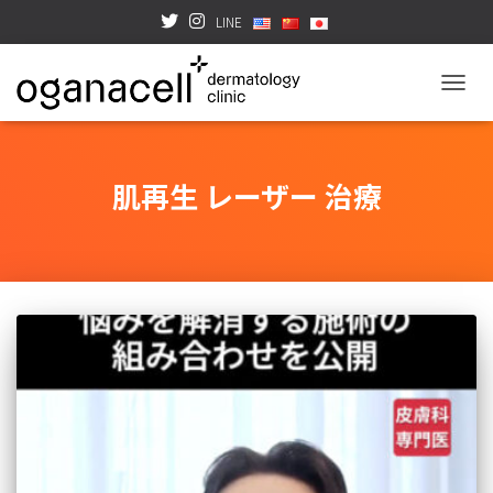
LINE
TOGGL
肌再生 レーザー 治療