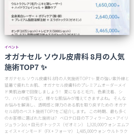
イベント
オガナセル ソウル皮膚科 8月の人気
施術TOP7 ✨
オガナセル ソウル皮膚科 8月の人気施術TOP7 ✨ 夏の強い紫外線と
猛暑で疲れたお肌、 オガナセル皮膚科のプレミアムオーダーメイ
ド美肌治療で回復しましょう！ 夏になると毛穴、色素沈着、シ
ワ、ハリの低下など、様々な肌悩みが増えてきますよね。 そんな
お悩みを解消し、透明感と弾力のある肌を取り戻すための オガナ
セル8月のベスト施術TOP7をご紹介します。 この時期、最も多く
のお客様に選ばれた施術は？ ベロテロ目の下フィラー2cc + アイリ
ジュラン1cc + 目元ボトックス（ゼオミン） 1,320,000ウォン エムフ
ェイス + インモード（FX + フォーマ） 1,485,000ウォン ウルトラク