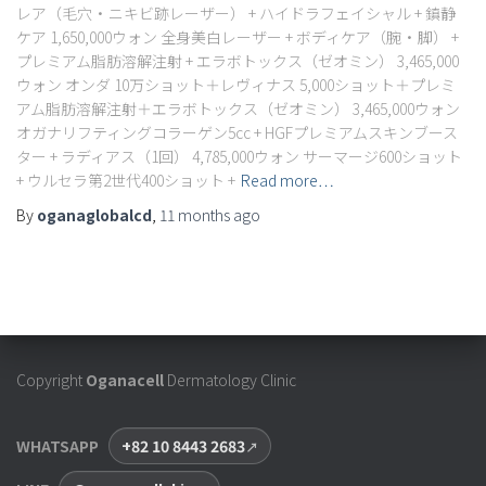
レア（毛穴・ニキビ跡レーザー） + ハイドラフェイシャル + 鎮静
ケア 1,650,000ウォン 全身美白レーザー + ボディケア（腕・脚） +
プレミアム脂肪溶解注射 + エラボトックス（ゼオミン） 3,465,000
ウォン オンダ 10万ショット＋レヴィナス 5,000ショット＋プレミ
アム脂肪溶解注射＋エラボトックス（ゼオミン） 3,465,000ウォン
オガナリフティングコラーゲン5cc + HGFプレミアムスキンブース
ター + ラディアス（1回） 4,785,000ウォン サーマージ600ショット
+ ウルセラ第2世代400ショット +
Read more…
By
oganaglobalcd
,
11 months
ago
Copyright
Oganacell
Dermatology Clinic
WHATSAPP
+82 10 8443 2683