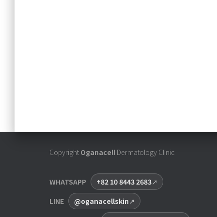
Copyright
Oganacell
Dermatology Clinic
WHATSAPP
+82 10 8443 2683
LINE
@oganacellskin