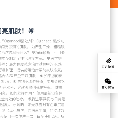
闪亮肌肤！🌟
ganacell强效剂？ Oganacell强效剂
闪亮滋润的肌肤。 为严重干燥、粗糙肤
的治疗流程是什么？ 🧡精确诊断：利用最
肤类型制定个性化治疗方案。 🧡医学护
麻醉霜：最大程度减少治疗过程中的不适。
官方微博
舒缓护理：提供舒缓治疗帮助皮肤恢复。
合人群 严重干燥肌肤：🌵 如果您的皮
肌肤：🌟 告别不均匀肤质，变身柔软闪
官方微信
并补充水分，这款强效剂就是答案。 健康
闪亮。 如何发挥作用？ 使用最新设备保
有效的治疗。 术后注意事项 🍊日常活
运动。 🍊防晒：阳光暴露时有色素沉着
后可能出现小痘痘；涂抹再生霜，如持续超
每天使用一次薄薄一层，最多使用2天。皮