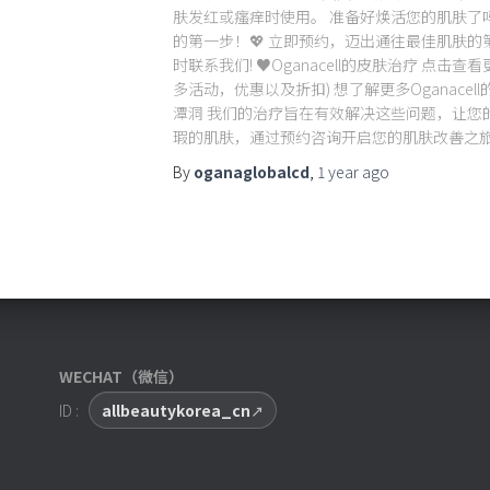
肤发红或瘙痒时使用。 准备好焕活您的肌肤了
的第一步！💖 立即预约，迈出通往最佳肌肤的
时联系我们! ♥Oganacell的皮肤治疗 点击查看更
多活动，优惠以及折扣) 想了解更多Oganacell
潭洞 我们的治疗旨在有效解决这些问题，让您
瑕的肌肤，通过预约咨询开启您的肌肤改善之
By
oganaglobalcd
,
1 year
ago
WECHAT（微信）
ID :
allbeautykorea_cn