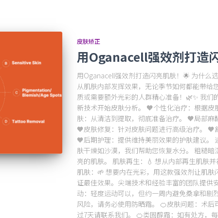
皮肤矫正
用Oganacell强效剂打造
用Oganacell强效剂打造闪亮肌肤！🌟 为什么选择O
从肌肤内部发挥效果，无论季节如何都能带给您
质或需要额外光彩的人群精心准备！🌿✨ 我们
新技术开始皮肤分析。 🧡个性化治疗：根据皮
肤：从清洁到提取，彻底准备治疗。 🧡局部
🧡皮肤修复：针对皮肤问题进行高级治疗。 
🧡后期护理：提供维持美丽效果的护肤建议。 适
肤干燥如沙漠，我们帮助您恢复水分。 粗糙暗沉
亮的肌肤。 肌肤再生：💧 想从内部再生肌肤
肌肤：🌱 想要内在光彩，用这款强效剂让肌肤
证最佳效果。尖端技术和经验丰富的团队提供安全
动：轻度运动可以，但约一周内避免桑拿和剧烈
风险，请务必使用防晒霜。 🍊皮肤问题：术
过7天请联系我们。 🍊类固醇霜：如有处方，