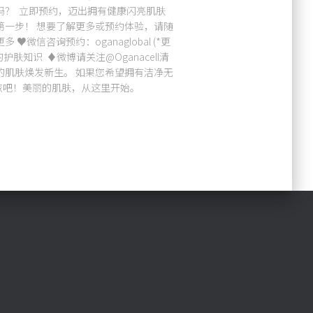
吗？ 立即预约，迈出拥有健康闪亮肌肤
第一步！ 想要了解更多或预约体验，请随
多 ♥微信咨询预约：oganaglobal (*更
的护肤知识 ♦微博请关注@Oganacell清
的肌肤焕发新生。 如果您希望拥有洁净无
旅吧！美丽的肌肤，从这里开始。