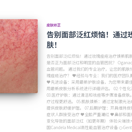
皮肤矫正
告别面部泛红烦恼！通过
肤！
告别面部泛红烦恼！通过玫瑰痤疮治疗焕新肌肤！ 
是否正为面部泛红和明显的血管困扰？ Ogana
血管问题。 通过我们的专业治疗，让您的肌肤恢复健
瑰痤疮治疗？ 🧡经验与专业：我们的医疗团
🧡先进设备：采用最新护肤设备，为您带来最佳效
用最新皮肤分析系统进行详细评估。 02.个性
03.医疗护肤：通过清洁和祛痘等步骤准备皮肤。
疗过程更舒适。 05.肌肤焕新：通过定制激光治
提供皮肤舒缓护理。 07.后期护理：开具维持皮
症状人群接受治疗 🧡全脸严重潮红 🧡鼻部和面
变化导致的面部泛红（如更年期） 体验尖端技术 🍊
国Candela Medical高性能血管治疗设备 🍊Gen