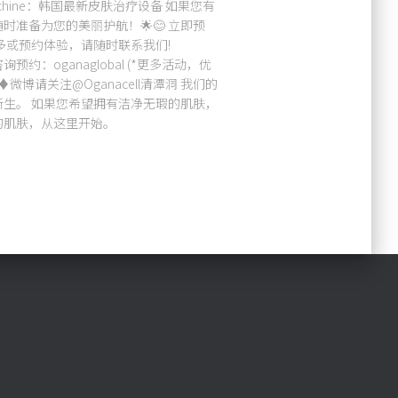
ell Machine：韩国最新皮肤治疗设备 如果您有
准备为您的美丽护航！🌟😊 立即预
多或预约体验，请随时联系我们!
预约：oganaglobal (*更多活动，优
♦微博请关注@Oganacell清潭洞 我们的
生。 如果您希望拥有洁净无瑕的肌肤，
的肌肤，从这里开始。