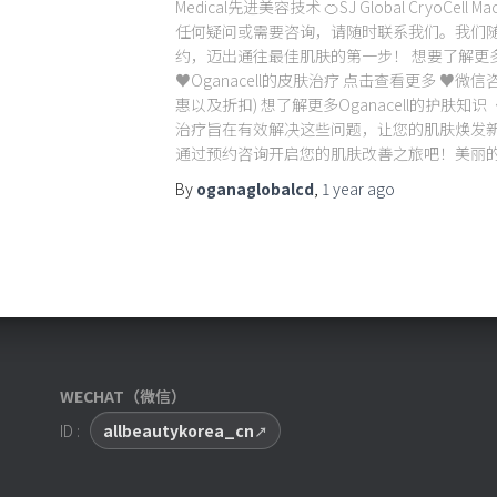
Medical先进美容技术 🍊SJ Global CryoC
任何疑问或需要咨询，请随时联系我们。我们随时
约，迈出通往最佳肌肤的第一步！ 想要了解更
♥Oganacell的皮肤治疗 点击查看更多 ♥微信咨询
惠以及折扣) 想了解更多Oganacell的护肤知识 
治疗旨在有效解决这些问题，让您的肌肤焕发新
通过预约咨询开启您的肌肤改善之旅吧！美丽
By
oganaglobalcd
,
1 year
ago
WECHAT（微信）
ID :
allbeautykorea_cn