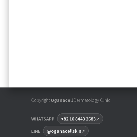
Copyright
Oganacell
Dermatology Clinic
WHATSAPP
+82 10 8443 2683
LINE
@oganacellskin