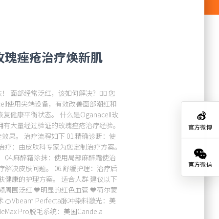
玫瑰痤疮治疗焕新肌
面部经常泛红，该如何解决？💁‍♀️ 您
cell使用尖端设备，有效改善面部潮红和
康平衡状态。 什么是Oganacell玫
队拥有大量经过验证的玫瑰痤疮治疗经验。
官方微博
果。 治疗流程如下 01.精确诊断：使
化治疗：由皮肤科专家为您定制治疗方案。
 04.麻醉霜涂抹：使用局部麻醉霜使治
官方微信
疗解决皮肤问题。 06.舒缓护理：治疗后
肤健康的护理方案。 适合人群 建议以下
颊周围泛红 🧡明显的红色血管 🧡荷尔蒙
Vbeam Perfecta脉冲染料激光：美
tleMax Pro脱毛系统：美国Candela