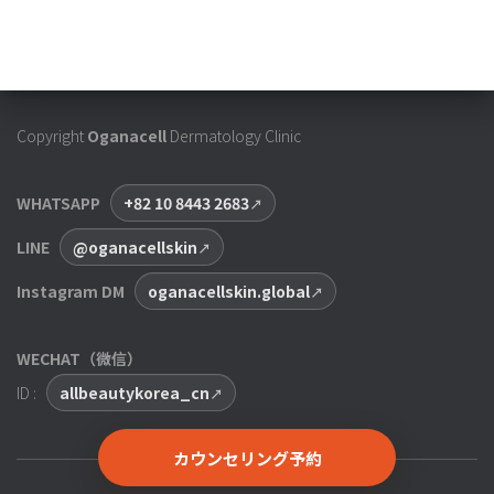
Copyright
Oganacell
Dermatology Clinic
WHATSAPP
+82 10 8443 2683
LINE
@oganacellskin
Instagram DM
oganacellskin.global
WECHAT（微信）
ID :
allbeautykorea_cn
カウンセリング予約