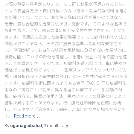
ぶ際の重要な基準があります。 もし同じ結果が予想されるなら、
・より安全な方法・費用負担が少ない方法・効率的な材料 を選ぶ
のが良いです。 つまり、無条件に高価な施術が良いのではなく、
患者に最も合理的な治療方法が良い施術です。 このような基準で
施術を選ぶことで、患者の満足度と安全性を共に高めることがで
きます。 長期的に安定した結果が重要です もし施術材料や方法の
価格が似ているなら、その次に重要な基準は長期的な安定性で
す。 時間が経っても自然な結果か肌組織に負担がないか長期的に
維持可能か これらの部分を考慮し、患者に役立つ方向で施術を選
ぶことが重要です。 そのため、皮膚科を選ぶ際には、単に機器や
価格だけを見るのではなく、 ・医療スタッフのカウンセリング方
式・肌分析過程・治療方向の説明 この三つを共に確認するのが良
いです。 皮膚科施術に関するよくある質問 (FAQ) Q. 同じ皮膚科施
術なのに病院ごとに効果が異なる理由は何ですか？ 肌状態の分
析、施術方法、機器の使用方法、医療スタッフの経験などにより
結果が異なることがあります。特に肌問題の原因を正確に分析
し、カスタマイズ治療を行う病院ほど満足度が高い場合が多いで
す。
Read more…
By
oganaglobalcd
,
3 months
ago