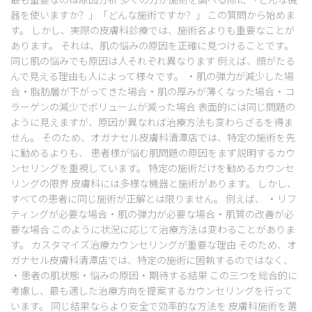
器を使いますか？」「どんな施術ですか？」 この質問から始めま
す。 しかし、実際の皮膚科診療では、施術名よりも重要なことが
あります。 それは、肌の悩みの原因を正確に見つけることです。
同じ肌の悩みでも原因は人それぞれ異なります 例えば、顔がたる
んで見える理由も人によって様々です。 ・肌の弾力が減少した場
合・脂肪層が下がってきた場合・肌の厚みが薄くなった場合・コ
ラーゲンの減少でボリュームが減った場合 表面的には同じ問題の
ように見えますが、原因が異なれば治療方法も変わらざるを得ま
せん。 そのため、オガナセル皮膚科清潭店では、特定の施術を先
に勧めるよりも、 患者様が悩む肌問題の原因をまず説明するカウ
ンセリングを重視しています。 特定の施術だけを勧めるカウンセ
リングの限界 皮膚科には多様な機器と施術があります。 しかし、
すべての患者に同じ施術が正解とは限りません。 例えば、 ・リフ
ティングが必要な場合・肌の弾力が必要な場合・肌質の改善が必
要な場合 このように状況に応じて治療方法は変わることがありま
す。 カスタマイズ治療カウンセリングが重要な理由 そのため、オ
ガナセル皮膚科清潭店では、特定の施術に固執するのではなく、
・患者の肌状態・悩みの原因・期待する結果 この三つを総合的に
考慮し、最も適した治療方向を提案するカウンセリングを行って
います。 同じ結果ならより安全で効率的な方法を 皮膚科施術を選