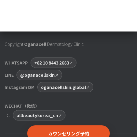
Copyright
Oganacell
Dermatology Clinic
WHATSAPP
+82 10 8443 2683
LINE
@oganacellskin
Instagram DM
oganacellskin.global
WECHAT（微信）
ID :
allbeautykorea_cn
カウンセリング予約