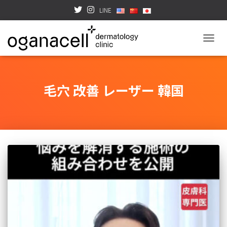
LINE
TOGGL
毛穴 改善 レーザー 韓国