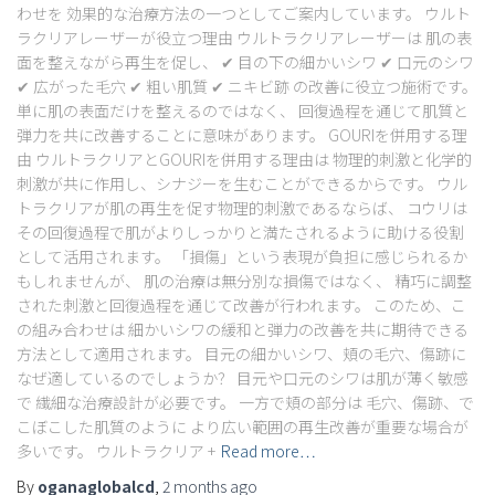
わせを 効果的な治療方法の一つとしてご案内しています。 ウルト
ラクリアレーザーが役立つ理由 ウルトラクリアレーザーは 肌の表
面を整えながら再生を促し、 ✔ 目の下の細かいシワ ✔ 口元のシワ
✔ 広がった毛穴 ✔ 粗い肌質 ✔ ニキビ跡 の改善に役立つ施術です。
単に肌の表面だけを整えるのではなく、 回復過程を通じて肌質と
弾力を共に改善することに意味があります。 GOURIを併用する理
由 ウルトラクリアとGOURIを併用する理由は 物理的刺激と化学的
刺激が共に作用し、シナジーを生むことができるからです。 ウル
トラクリアが肌の再生を促す物理的刺激であるならば、 コウリは
その回復過程で肌がよりしっかりと満たされるように助ける役割
として活用されます。 「損傷」という表現が負担に感じられるか
もしれませんが、 肌の治療は無分別な損傷ではなく、 精巧に調整
された刺激と回復過程を通じて改善が行われます。 このため、こ
の組み合わせは 細かいシワの緩和と弾力の改善を共に期待できる
方法として適用されます。 目元の細かいシワ、頬の毛穴、傷跡に
なぜ適しているのでしょうか？ 目元や口元のシワは肌が薄く敏感
で 繊細な治療設計が必要です。 一方で頬の部分は 毛穴、傷跡、で
こぼこした肌質のように より広い範囲の再生改善が重要な場合が
多いです。 ウルトラクリア +
Read more…
By
oganaglobalcd
,
2 months
ago