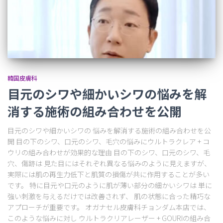
韓国皮膚科
目元のシワや細かいシワの悩みを解
消する施術の組み合わせを公開
目元のシワや細かいシワの 悩みを解消する施術の組み合わせを公
開 目の下のシワ、口元のシワ、毛穴の悩みにウルトラクレア + コ
ウリの組み合わせが効果的な理由 目の下のシワ、口元のシワ、毛
穴、傷跡は 見た目にはそれぞれ異なる悩みのように見えますが、
実際には肌の再生力低下と肌質の損傷が共に作用することが多い
です。 特に目元や口元のように肌が薄い部分の細かいシワは 単に
強い刺激を与えるだけでは改善されず、 肌の状態に合った精巧な
アプローチが重要です。 オガナセル皮膚科チョンダム本店では、
このような悩みに対し ウルトラクリアレーザー + GOURIの組み合