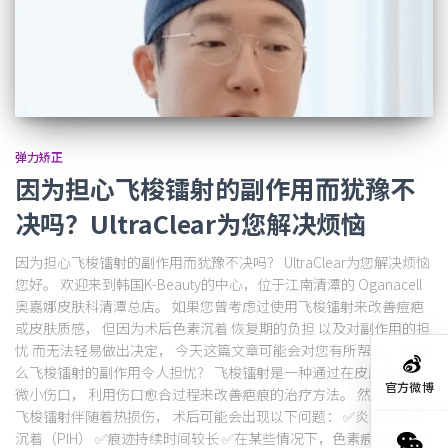
弹力矫正
因为担心飞梭镭射的副作用而犹豫不
决吗？UltraClear为您解决烦恼
因为担心飞梭镭射的副作用而犹豫不决吗？ UltraClear为您解决烦恼
您好。 欢迎来到韩国K-Beauty的中心，位于江南清潭的 Oganacell
奥嘉娜皮肤科清潭总店。 如果您曾考虑过使用飞梭镭射来改善痘疤
或皮肤质感， 但因为术后色素沉着 恢复期的负担 以及对副作用的担
忧 而无法轻易做出决定， 今天这篇文章可能会对您有所帮助。 为什
么飞梭镭射的副作用令人担忧？ 飞梭镭射是一种通过在皮肤上制造
官方微博
微小伤口， 利用伤口愈合过程来改善疤痕的治疗方法。 然而，由于
飞梭镭射伴随着热损伤， 术后可能会出现以下问题： ✅炎症后色素
沉着（PIH） ✅痕迹持续时间较长 ✅在某些情况下，色素痕迹可能终