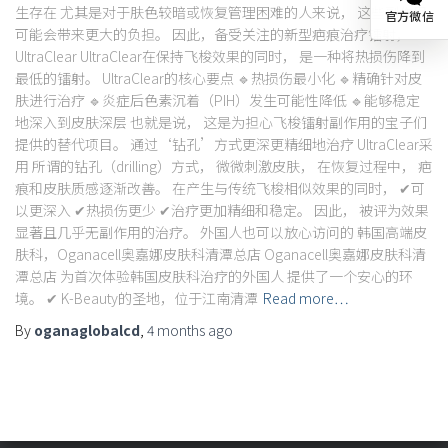
生存在 尤其是对于肤色较暗或恢复管理困难的人来说， 这些副作用
官方微信
可能会带来更大的负担。 因此，备受关注的新型疤痕治疗镭射，
UltraClear UltraClear在保持飞梭效果的同时， 是一种将热损伤降到
最低的镭射。 UltraClear的核心要点 🔹热损伤最小化 🔹精确针对皮
肤进行治疗 🔹炎症后色素沉着（PIH）发生可能性降低 🔹能够稳定
地深入到皮肤深层 也就是说， 这是为担心飞梭镭射副作用的宝子们
提供的替代项目。 通过‘钻孔’方式更深更精细地治疗 UltraClear采
用 所谓的钻孔（drilling）方式， 微微刺激皮肤， 在恢复过程中， 疤
痕和皮肤质感逐渐改善。 在产生与传统飞梭相似效果的同时， ✔可
以更深入 ✔热损伤更少 ✔治疗更加精细和稳定。 因此， 被评为效果
显著且几乎无副作用的治疗。 外国人也可以放心访问的 韩国高端皮
肤科，Oganacell奥嘉娜皮肤科清潭总店 Oganacell奥嘉娜皮肤科清
潭总店 为首次体验韩国皮肤科治疗的外国人 提供了一个安心的环
境。 ✔ K-Beauty的圣地，位于江南清潭
Read more…
By
oganaglobalcd
,
4 months
ago