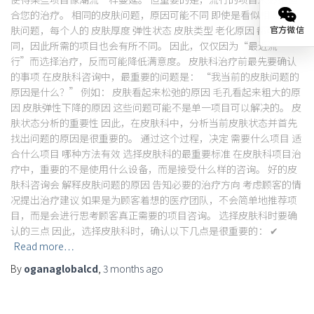
合您的治疗。 相同的皮肤问题，原因可能不同 即使是看似相同的皮
肤问题，每个人的 皮肤厚度 弹性状态 皮肤类型 老化原因 都可能不
官方微信
同，因此所需的项目也会有所不同。 因此，仅仅因为“最近流
行”而选择治疗，反而可能降低满意度。 皮肤科治疗前最先要确认
的事项 在皮肤科咨询中，最重要的问题是： “我当前的皮肤问题的
原因是什么？” 例如： 皮肤看起来松弛的原因 毛孔看起来粗大的原
因 皮肤弹性下降的原因 这些问题可能不是单一项目可以解决的。 皮
肤状态分析的重要性 因此，在皮肤科中，分析当前皮肤状态并首先
找出问题的原因是很重要的。 通过这个过程，决定 需要什么项目 适
合什么项目 哪种方法有效 选择皮肤科的最重要标准 在皮肤科项目治
疗中，重要的不是使用什么设备，而是接受什么样的咨询。 好的皮
肤科咨询会 解释皮肤问题的原因 告知必要的治疗方向 考虑顾客的情
况提出治疗建议 如果是为顾客着想的医疗团队，不会简单地推荐项
目，而是会进行思考顾客真正需要的项目咨询。 选择皮肤科时要确
认的三点 因此，选择皮肤科时，确认以下几点是很重要的： ✔
Read more…
By
oganaglobalcd
,
3 months
ago