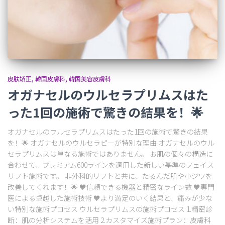
皮肤矫正
韓国皮膚科
韓国美容皮膚科
オガナセルのウルセラプリムスはた
った1回の施術で驚きの結果を！🌟
オガナセルのウルセラプリムスはたった1回の施術で驚きの結果
を！🌟 オガナセルのウルセラピーが特別な理由 オガナセルのウル
セラプリムスは単なる施術ではありません。 お肌の個々の構造に
合わせて、プレミアム600ラインを適用した新しい基準のフェイス
リフト施術です。 非外科的リフトと共に、たるんだ肌や小ジワを
改善してくれます！🌟 🧡信頼できる機器と精密なライン数 🧡専門
医による卓越した施術技術 🧡より満足のいく結果と、痛みが少な
い特別な施術プロセス ウルセラプリムスの施術プロセス 1.精密診
断：肌の分析システムを活用 2.カスタマイズ施術プラン：皮膚科