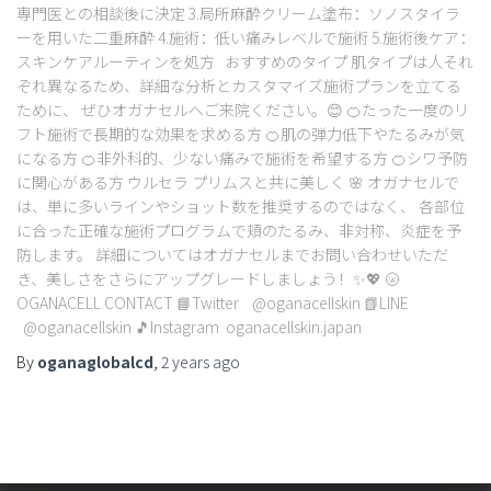
専門医との相談後に決定 3.局所麻酔クリーム塗布：ソノスタイラ
ーを用いた二重麻酔 4.施術：低い痛みレベルで施術 5.施術後ケア：
スキンケアルーティンを処方 おすすめのタイプ 肌タイプは人それ
ぞれ異なるため、詳細な分析とカスタマイズ施術プランを立てる
ために、 ぜひオガナセルへご来院ください。😊 🍊たった一度のリ
フト施術で長期的な効果を求める方 🍊肌の弾力低下やたるみが気
になる方 🍊非外科的、少ない痛みで施術を希望する方 🍊シワ予防
に関心がある方 ウルセラ プリムスと共に美しく 🌸 オガナセルで
は、単に多いラインやショット数を推奨するのではなく、 各部位
に合った正確な施術プログラムで頬のたるみ、非対称、炎症を予
防します。 詳細についてはオガナセルまでお問い合わせいただ
き、美しさをさらにアップグレードしましょう！✨💖 🌝
OGANACELL CONTACT 📘Twitter @oganacellskin 📗LINE
@oganacellskin 🎵Instagram oganacellskin.japan
By
oganaglobalcd
,
2 years
ago