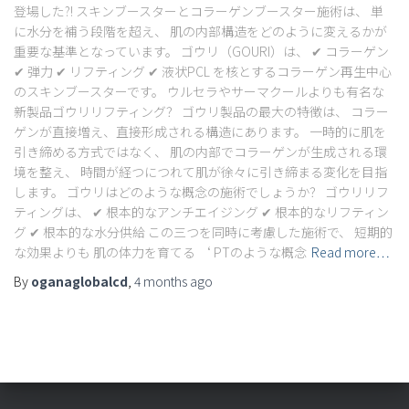
登場した?! スキンブースターとコラーゲンブースター施術は、 単
に水分を補う段階を超え、 肌の内部構造をどのように変えるかが
重要な基準となっています。 ゴウリ（GOURI）は、 ✔ コラーゲン
✔ 弾力 ✔ リフティング ✔ 液状PCL を核とするコラーゲン再生中心
のスキンブースターです。 ウルセラやサーマクールよりも有名な
新製品ゴウリリフティング？ ゴウリ製品の最大の特徴は、 コラー
ゲンが直接増え、直接形成される構造にあります。 一時的に肌を
引き締める方式ではなく、 肌の内部でコラーゲンが生成される環
境を整え、 時間が経つにつれて肌が徐々に引き締まる変化を目指
します。 ゴウリはどのような概念の施術でしょうか？ ゴウリリフ
ティングは、 ✔ 根本的なアンチエイジング ✔ 根本的なリフティン
グ ✔ 根本的な水分供給 この三つを同時に考慮した施術で、 短期的
な効果よりも 肌の体力を育てる ‘ PTのような概念
Read more…
By
oganaglobalcd
,
4 months
ago