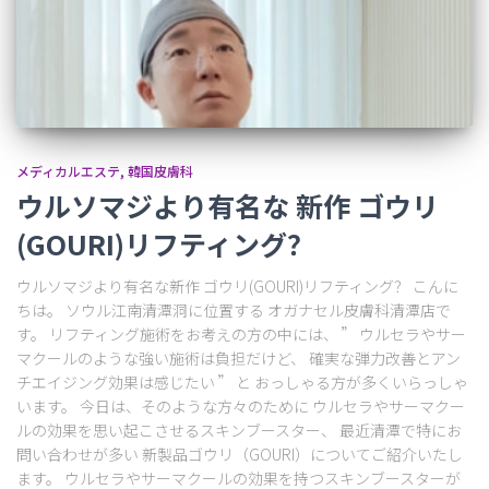
メディカルエステ
韓国皮膚科
ウルソマジより有名な 新作 ゴウリ
(GOURI)リフティング？
ウルソマジより有名な新作 ゴウリ(GOURI)リフティング？ こんに
ちは。 ソウル江南清潭洞に位置する オガナセル皮膚科清潭店で
す。 リフティング施術をお考えの方の中には、 ” ウルセラやサー
マクールのような強い施術は負担だけど、 確実な弾力改善とアン
チエイジング効果は感じたい ” と おっしゃる方が多くいらっしゃ
います。 今日は、そのような方々のために ウルセラやサーマクー
ルの効果を思い起こさせるスキンブースター、 最近清潭で特にお
問い合わせが多い 新製品ゴウリ（GOURI）についてご紹介いたし
ます。 ウルセラやサーマクールの効果を持つスキンブースターが