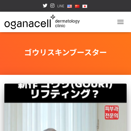
LINE
TOGGL
ゴウリスキンブースター