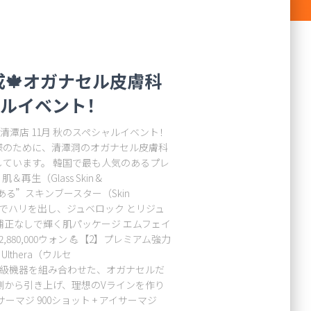
の完成🍁オガナセル皮膚科
ャルイベント！
膚科 清潭店 11月 秋のスペシャルイベント！
様のために、清潭洞のオガナセル皮膚科
しています。 韓国で最も人気のあるプレ
生（Glass Skin &
のある”スキンブースター（Skin
イスでハリを出し、ジュベロック とリジュ
補正なしで輝く肌パッケージ エムフェイ
 2,880,000ウォン 💪【2】プレミアム強力
 ”Ulthera（ウルセ
最高級機器を組み合わせた、オガナセルだ
側から引き上げ、理想のVラインを作り
マジ 900ショット + アイサーマジ