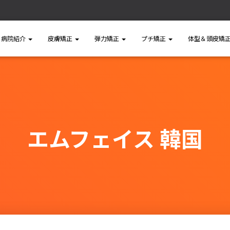
病院紹介
皮膚矯正
弾力矯正
プチ矯正
体型＆頭皮矯
エムフェイス 韓国