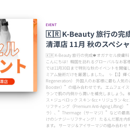
EVENT
🇰🇷 K-Beauty 旅行
清潭店 11月 秋のスペシ
🇰🇷 K-Beauty 旅行の完成🍁オガナセル皮
こんにちは！韓国を訪れるグローバルなお客
では11月30日まで特別な秋のイベントを開催
ミアム施術だけを厳選しました。 ✨【1】輝く肌＆再
Regeneration） 外国人のお客様に最も人気
Booster）”の組み合わせです。 エムフェ
ランで肌の内側から潤いを補充しましょう。 
ス + ジュベロック スキン 6cc + リジュラン 4cc
リフティング（Premium Anti-Aging Lifting）
ラ）、”Thermage（サーマジ）”などの
けのシナジーリフティング！ たるんだ肌を内
ます。 サーマジ＆アイサーマジの組み合わせ サー