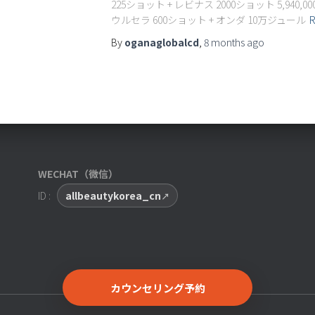
225ショット + レビナス 2000ショット 5,94
ウルセラ 600ショット + オンダ 10万ジュール
By
oganaglobalcd
,
8 months
ago
WECHAT（微信）
ID :
allbeautykorea_cn
カウンセリング予約