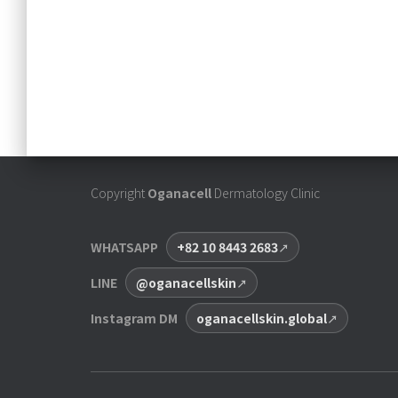
Copyright
Oganacell
Dermatology Clinic
WHATSAPP
+82 10 8443 2683
LINE
@oganacellskin
Instagram DM
oganacellskin.global