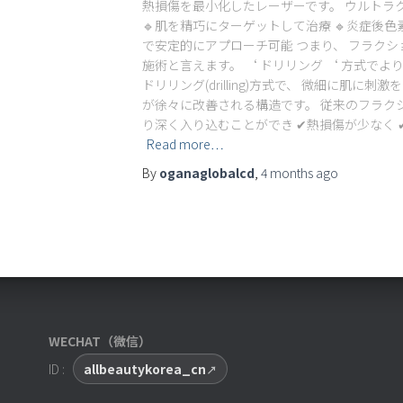
熱損傷を最小化したレーザーです。 ウルトラク
🔹肌を精巧にターゲットして治療 🔹炎症後色素
で安定的にアプローチ可能 つまり、 フラク
施術と言えます。 ‘ ドリリング ‘ 方式でよ
ドリリング(drilling)方式で、 微細に肌に
が徐々に改善される構造です。 従来のフラク
り深く入り込むことができ ✔熱損傷が少なく
Read more…
By
oganaglobalcd
,
4 months
ago
WECHAT（微信）
ID :
allbeautykorea_cn