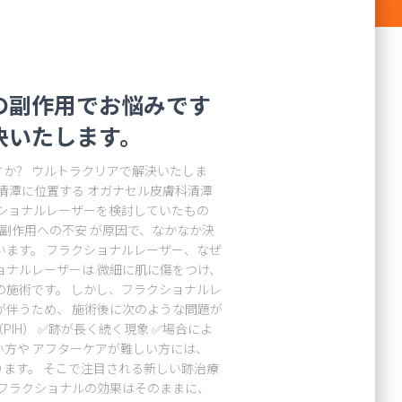
の副作用でお悩みです
決いたします。
か？ ウルトラクリアで解決いたしま
江南清潭に位置する オガナセル皮膚科清潭
クショナルレーザーを検討していたもの
 副作用への不安 が原因で、なかなか決
います。 フラクショナルレーザー、なぜ
ョナルレーザーは 微細に肌に傷をつけ、
の施術です。 しかし、フラクショナルレ
が伴うため、 施術後に次のような問題が
IH） ✅跡が長く続く現象 ✅場合によ
い方や アフターケアが難しい方には、
ます。 そこで注目される新しい跡治療
 フラクショナルの効果はそのままに、