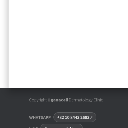
Copyright
Oganacell
Dermatology Clinic
WHATSAPP
+82 10 8443 2683