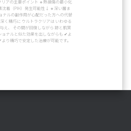
リアの主要ポイント 🔹熱損傷の最小化
沈着（PIH）発生可能性↓ 🔹深い層ま
ショナルの副作用が心配だった方への代替
り深く精巧に ウルトラクリアは いわゆる
刺激を与え、 その間が回復しながら 跡と肌質
ショナルと似た効果を出しながらも ✔よ
 ✔より精巧で安定した治療が可能です。