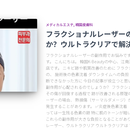
メディカルエステ
韓国皮膚科
フラクショナルレーザー
か？ウルトラクリアで解
フラクショナルレーザーの副作用でお悩みです
す。 こんにちは。 韓国K-Beautyの中心、
店です。 ニキビ跡や肌質改善のために フラ
の、 施術後の色素沈着 ダウンタイムへの負担
断できなかった方に 今日の記事が役立つと思
副作用が心配されるのでしょうか？ フラクシ
その傷が回復する過程で 跡が改善される原理
ーザーの場合、 熱損傷（サーマルダメージ）
発生することがあります。 ✅炎症後色素沈着（P
っては一生残る色素の跡 特に肌のトーンが暗
これらの副作用が大きな負担となることがあり
レーザー、ウルトラクリア ウルトラクリアは