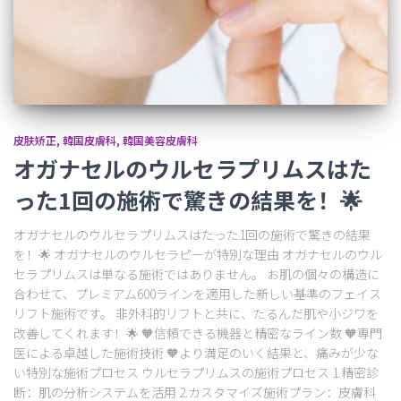
皮肤矫正
韓国皮膚科
韓国美容皮膚科
オガナセルのウルセラプリムスはた
った1回の施術で驚きの結果を！🌟
オガナセルのウルセラプリムスはたった1回の施術で驚きの結果
を！🌟 オガナセルのウルセラピーが特別な理由 オガナセルのウル
セラプリムスは単なる施術ではありません。 お肌の個々の構造に
合わせて、プレミアム600ラインを適用した新しい基準のフェイス
リフト施術です。 非外科的リフトと共に、たるんだ肌や小ジワを
改善してくれます！🌟 🧡信頼できる機器と精密なライン数 🧡専門
医による卓越した施術技術 🧡より満足のいく結果と、痛みが少な
い特別な施術プロセス ウルセラプリムスの施術プロセス 1.精密診
断：肌の分析システムを活用 2.カスタマイズ施術プラン：皮膚科