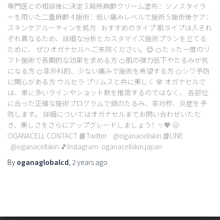
専門医との相談後に決定 3.局所麻酔クリーム塗布：ソノスタイラ
ーを用いた二重麻酔 4.施術：低い痛みレベルで施術 5.施術後ケア：
スキンケアルーティンを処方 おすすめのタイプ 肌タイプは人それ
ぞれ異なるため、詳細な分析とカスタマイズ施術プランを立てる
ために、 ぜひオガナセルへご来院ください。😊 🍊たった一度のリ
フト施術で長期的な効果を求める方 🍊肌の弾力低下やたるみが気
になる方 🍊非外科的、少ない痛みで施術を希望する方 🍊シワ予防
に関心がある方 ウルセラ プリムスと共に美しく 🌸 オガナセルで
は、単に多いラインやショット数を推奨するのではなく、 各部位
に合った正確な施術プログラムで頬のたるみ、非対称、炎症を予
防します。 詳細についてはオガナセルまでお問い合わせいただ
き、美しさをさらにアップグレードしましょう！✨💖 🌝
OGANACELL CONTACT 📘Twitter @oganacellskin 📗LINE
@oganacellskin 🎵Instagram oganacellskin.japan
By
oganaglobalcd
,
2 years
ago