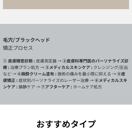
毛穴/ブラックヘッド
矯正プロセス
① 皮膚精密診断 :
皮膚測定器 →
②皮膚科専門医のパーソナライズ診
療 :
治療プラン処方 →
③メディカルスキンケア :
クレンジング/
圧出
など →
④麻酔クリーム塗布 :
施術の痛みを最小限に抑える →
⑤皮
膚矯正 :
症状別パーソナライズのレーザー治療 →
⑥メディカルスキ
ンケア :
鎮静ケア →
⑦アフターケア :
ホームケア処方
おすすめタイプ