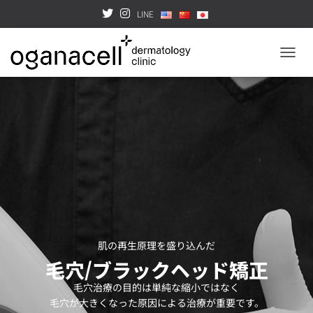
LINE
TOGGL
肌の再生原理を盛り込んだ
毛穴/ブラックヘッド矯正
毛穴治療の目的は単純な縮小ではなく
毛穴が大きくなった原因による治療が重要です。