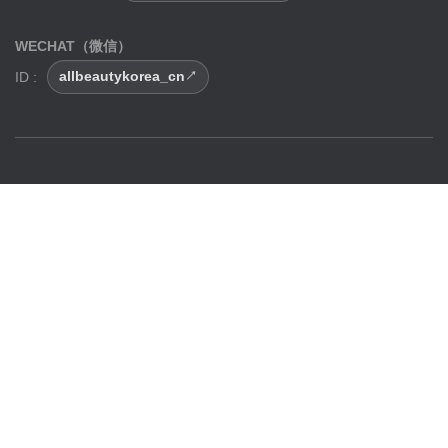
WECHAT（微信）
ID :
allbeautykorea_cn