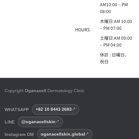
AM10:00 – PM
08:00
木曜日 AM 10:00
– PM 07:00
HOURS
土曜日 AM 09:00
– PM 04:00
休診 : 日曜日、
祝日
Copyright
Oganacell
Dermatology Clinic
WHATSAPP
+82 10 8443 2683
LINE
@oganacellskin
Instagram DM
oganacellskin.global