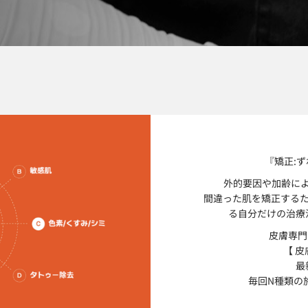
『矯正:
外的要因や加齢に
間違った肌を矯正する
る自分だけの治療
皮膚専門
【 
最
毎回N種類の