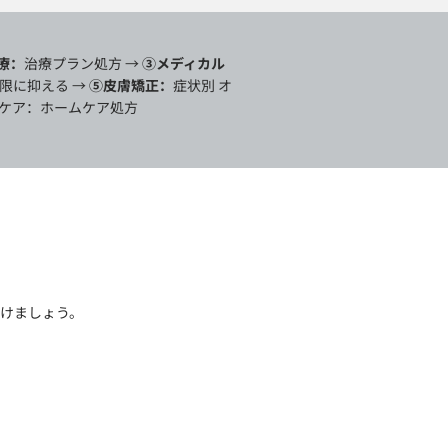
療：
治療プラン処方 →
③メディカル
限に抑える →
⑤皮膚矯正：
症状別 オ
ーケア：ホームケア処方
けましょう。