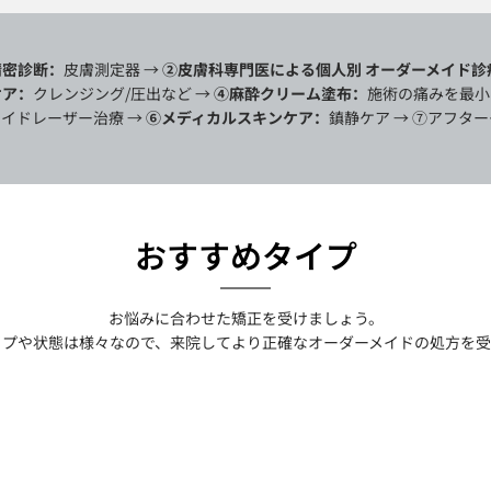
精密診断：
皮膚測定器 →
②皮膚科専門医による個人別 オーダーメイド診
ケア：
クレンジング/
圧出
など →
④麻酔クリーム塗布：
施術の痛みを
最小
イドレーザー治療 →
⑥メディカルスキンケア：
鎮静ケア → ⑦アフタ
おすすめタイプ
お悩みに合わせた矯正を受けましょう。
イプや状態は様々なので、来院してより正確なオーダーメイドの処方を受