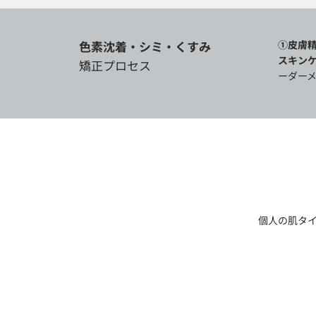
色素沈着・シミ・
くすみ
①皮膚
スキン
矯正プロセス
ーダーメ
個人の肌タ