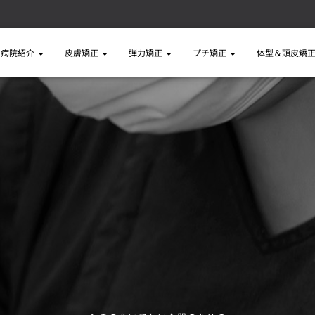
病院紹介
皮膚矯正
弾力矯正
プチ矯正
体型＆頭皮矯