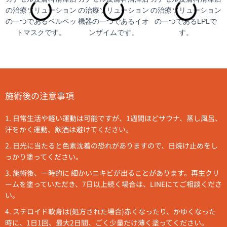
施術後の注意事項
1. 日常生活や軽い運動は可能ですが、1週間ほどサウナ、蒸し風呂、
汗をかく運動、飲酒は避けてください。
2. 日光に当たると色素沈着の恐れがありますので、日焼け止めをし
っかり塗ってください。
3. 施術後、一時的に 細かいニキビが出ることがあります。再生クリ
ームを塗っていただき、7日以上続く場合は、LINEにてご相談くださ
い。
4. ステロイド軟膏は(処方された場合)赤くなったり、かゆくなった
時に、1日1回、最大2日間、ごく少量だけ薄く塗ってください。