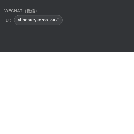
WECHAT（微信）
ID :
allbeautykorea_cn