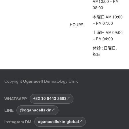
AM10:00 – PM
08:00
木曜日 AM 10:00
– PM 07:00
HOURS
土曜日 AM 09:00
– PM 04:00
休診 : 日曜日、
祝日
Copyright
Oganacell
Dermatology Clinic
WHATSAPP
+82 10 8443 2683
LINE
@oganacellskin
Instagram DM
oganacellskin.global