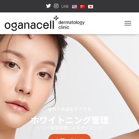
LINE
TOGGL
疲れた体調をケアする
ホワイトニング管理
リンパ循環管理によるダイエット