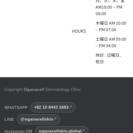
月、火、水、金
AM10:00 – PM
08:00
木曜日 AM 10:00
– PM 07:00
HOURS
土曜日 AM 09:00
– PM 04:00
休診 : 日曜日、
祝日
Copyright
Oganacell
Dermatology Clinic
WHATSAPP
+82 10 8443 2683
LINE
@oganacellskin
Instagram DM
oganacellskin.global