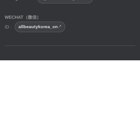
WECHAT（微信）
ID :
allbeautykorea_cn