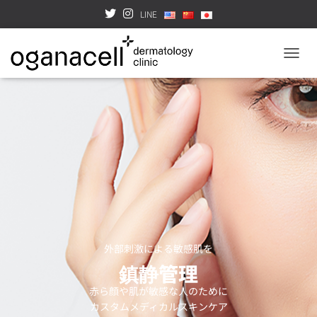
LINE
TOGGL
外部刺激による敏感肌を
鎮静管理
赤ら顔や肌が敏感な人のために
カスタムメディカルスキンケア