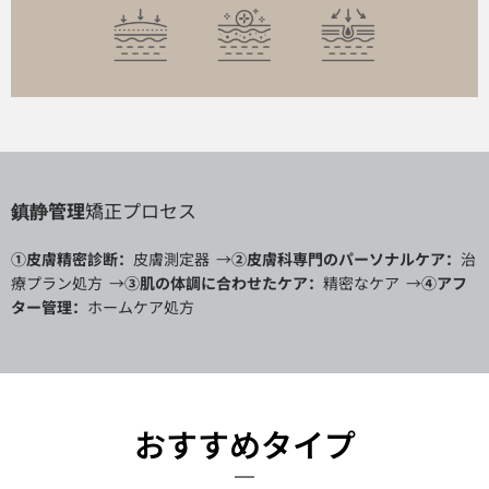
鎮静管理
矯正
プロセス
①皮膚精密診断：
皮膚測定器
→
②皮膚科専門のパーソナルケア：
治
療プラン処方
→
③肌の体調に合わせたケア：
精密なケア
→
④アフ
ター管理：
ホームケア処方
おすすめタイプ