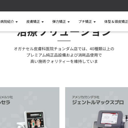
病院紹介
皮膚矯正
弾力矯正
プチ矯正
体型＆頭皮矯
治療ソリューション
オガナセル皮膚科医院チョンダム店では、40種類以上の
プレミアム純正品設備および消耗品使用で
高い施術クォリティーを維持していま