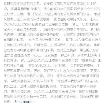
年研究和实践经验的专家。 这支医疗团队不仅拥有深厚的专业知
识， 还具备精湛的技术力，使之能够为每位顾客 提供高度个性化的
皮肤矫正方案。 他们的方法不是短期内追求肤质表面的改善， 而是
从根本上提升皮肤的自然健康度， 使改善的效果持久可见。 此外，
OGANACELL皮肤科强调 真品与正量的重要性， 禁止一切非法再生
探头和不正规装备的使用， 确保每一次施术的安全与高效。 他们还
承诺提供彻底的术前检查和详细的说明， 让顾客对即将接受的治疗
有清晰的认识。 在今天的快节奏生活中， 我们的皮肤承受着来自各
方面的压力和挑战。 环境污染、生活习惯和工作压力等因素， 都可
能成为影响皮肤健康和美丽的障碍。 面对这些挑战，常规的皮肤护
理方法 往往显得力不从心。 这就需要一种全新的、从根本上解决问
题的方法。 这，正是OGANACELL皮肤科医院提供的 “皮肤矫正”服
务的核心价值。 在OGANACELL，我们深知， 只有健康的皮肤，才
能显现真正的美丽。 因此，我们不仅关注皮肤的表面问题， 更深入
研究皮肤的内部结构和功能， 通过一系列科学且高效的皮肤矫正程
序， 帮助顾客恢复皮肤的自然平衡， 增强其自我修复和保护能力。
我们坚信，这种以健康为基础的美丽， 才是最为持久和令人满意
的。 更为重要的是，OGANACELL皮肤科医院 为每一位顾客制定的
皮肤矫正方案都是独一无二的。 从详细的初诊开始，到精确的问题
分析，
Read more…