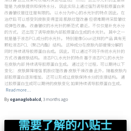
理是 为皮肤提供和保持水分， 因此实际上通过强烈诱导胶原蛋白来
改善皱纹是往往是有限的。 以水分为中心的水光针的特点 因此，在
治疗后 可以感受到皮肤变得湿润 肌肤纹理改善 但很难期待深层皱纹
或弹性改善。 改善皱纹的水光针的新范式 最近，不仅仅是补充水分
的方式， 还出现了诱导皮肤内部胶原蛋白生成的水光针。 其中之一
就是基于液态PCL成分的水光针。 特别是像Gouri这样的产品 具有无
颗粒液态PCL（聚己内酯）结构。 这种成分在皮肤内部缓慢分解的
同时 持续诱导胶原蛋白合成。 因此，可以通过不同于传统水光针的
方式 改善皮肤结构。 液态PCL水光针的特点 基于液态PCL的水光针
在皮肤内部 持续诱导胶原蛋白生成。 通过这个过程，可以期待以下
变化： 皮肤屏障增强 肌肤纹理改善 皮肤干燥改善 此外，随着皮肤内
部胶原蛋白逐渐增加， 还可以形成让皮肤保持水分的支撑结构。 通
过胶原蛋白生成可以期待的皮肤变化 如果持续诱导胶原蛋白生成，
Read more…
By
oganaglobalcd
,
3 months
ago