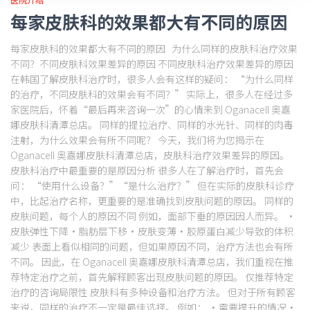
每家皮肤科的效果都大有不同的原因
每家皮肤科的效果都大有不同的原因 为什么同样的皮肤科治疗效果
不同？不同皮肤科效果差异的原因 不同皮肤科治疗效果差异的原因
在韩国了解皮肤科治疗时，很多人会有这样的疑问： “为什么同样
的治疗，不同皮肤科的效果会有不同？” 实际上，很多人在经过多
家医院后，怀着“最后再来咨询一次”的心情来到 Oganacell 奥嘉
娜皮肤科清潭总店。 同样的提拉治疗、同样的水光针、同样的肉毒
注射，为什么效果会有所不同呢？ 今天，我们将为您揭示在
Oganacell 奥嘉娜皮肤科清潭总店，皮肤科治疗效果差异的原因。
皮肤科治疗中最重要的是原因分析 很多人在了解治疗时，首先会
问： “使用什么设备？”“是什么治疗？” 但在实际的皮肤科诊疗
中，比起治疗名称，更重要的是准确找到皮肤问题的原因。 同样的
皮肤问题，每个人的原因不同 例如，面部下垂的原因因人而异。 ・
皮肤弹性下降・脂肪层下移・皮肤变薄・胶原蛋白减少导致的体积
减少 表面上看似相同的问题，但如果原因不同，治疗方法也会有所
不同。 因此，在 Oganacell 奥嘉娜皮肤科清潭总店，我们重视在推
荐特定治疗之前，首先解释顾客出现皮肤问题的原因。 仅推荐特定
治疗的咨询局限性 皮肤科有多种设备和治疗方法。 但对于所有顾客
来说，同样的治疗不一定是最佳选择。 例如： ・需要提升的情况・