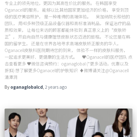
专业上的领先地位，更因为其高性价比的服务。 在韩国享受
Oganacell的服务， 能够以比其他国家更加经济的价格， 享受到顶
级的医疗美容照护， 是一种难得的高端体验。 吴加纳院长和他的
团队， 用40多种顶级正品设备仪器和高标准消耗品， 保证治疗的品
质和效果， 让每位来访的顾客都能体验到 真正意义上的“皮肤矫
正”， 开启向自然与健康理想皮肤状态迈进的旅程。 不论您是在韩
国的留学生， 还是在世界各地寻求高端皮肤矫正服务的华人，
Oganacell皮肤科医院期待您的到来， 体验不一样的皮肤科服务，
一起追求更美好、更健康的生活方式。 ♥Oganacell的医疗团队 点
击查看更多 ♥微信咨询预约：oganaglobal (*更多活动，优惠以及
折扣) 想了解更多Oganacell的护肤知识 ♦微博请关注@Oganacell
清潭洞
By
oganaglobalcd
,
2 years
ago