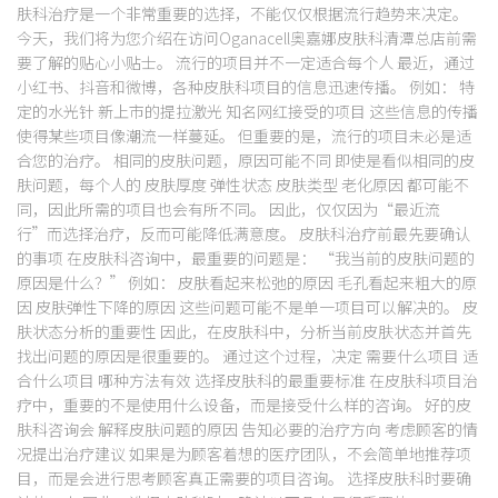
肤科治疗是一个非常重要的选择，不能仅仅根据流行趋势来决定。
今天，我们将为您介绍在访问Oganacell奥嘉娜皮肤科清潭总店前需
要了解的贴心小贴士。 流行的项目并不一定适合每个人 最近，通过
小红书、抖音和微博，各种皮肤科项目的信息迅速传播。 例如： 特
定的水光针 新上市的提拉激光 知名网红接受的项目 这些信息的传播
使得某些项目像潮流一样蔓延。 但重要的是，流行的项目未必是适
合您的治疗。 相同的皮肤问题，原因可能不同 即使是看似相同的皮
肤问题，每个人的 皮肤厚度 弹性状态 皮肤类型 老化原因 都可能不
同，因此所需的项目也会有所不同。 因此，仅仅因为“最近流
行”而选择治疗，反而可能降低满意度。 皮肤科治疗前最先要确认
的事项 在皮肤科咨询中，最重要的问题是： “我当前的皮肤问题的
原因是什么？” 例如： 皮肤看起来松弛的原因 毛孔看起来粗大的原
因 皮肤弹性下降的原因 这些问题可能不是单一项目可以解决的。 皮
肤状态分析的重要性 因此，在皮肤科中，分析当前皮肤状态并首先
找出问题的原因是很重要的。 通过这个过程，决定 需要什么项目 适
合什么项目 哪种方法有效 选择皮肤科的最重要标准 在皮肤科项目治
疗中，重要的不是使用什么设备，而是接受什么样的咨询。 好的皮
肤科咨询会 解释皮肤问题的原因 告知必要的治疗方向 考虑顾客的情
况提出治疗建议 如果是为顾客着想的医疗团队，不会简单地推荐项
目，而是会进行思考顾客真正需要的项目咨询。 选择皮肤科时要确