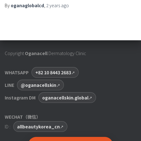
By
oganaglobalcd
,
2 years
ago
Copyright
Oganacell
Dermatology Clinic
WHATSAPP
+82 10 8443 2683
LINE
@oganacellskin
Instagram DM
oganacellskin.global
WECHAT（微信）
ID :
allbeautykorea_cn