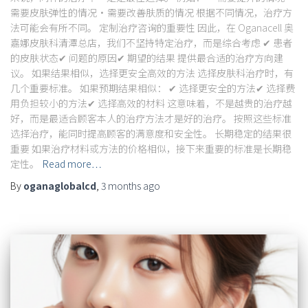
需要皮肤弹性的情况・需要改善肤质的情况 根据不同情况，治疗方
法可能会有所不同。 定制治疗咨询的重要性 因此，在 Oganacell 奥
嘉娜皮肤科清潭总店，我们不坚持特定治疗，而是综合考虑 ✔ 患者
的皮肤状态✔ 问题的原因✔ 期望的结果 提供最合适的治疗方向建
议。 如果结果相似，选择更安全高效的方法 选择皮肤科治疗时，有
几个重要标准。 如果预期结果相似： ✔ 选择更安全的方法✔ 选择费
用负担较小的方法✔ 选择高效的材料 这意味着，不是越贵的治疗越
好，而是最适合顾客本人的治疗方法才是好的治疗。 按照这些标准
选择治疗，能同时提高顾客的满意度和安全性。 长期稳定的结果很
重要 如果治疗材料或方法的价格相似，接下来重要的标准是长期稳
定性。
Read more…
By
oganaglobalcd
,
3 months
ago