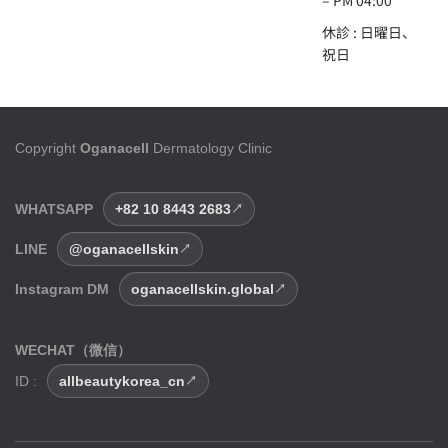
– PM 04:00
休診 : 日曜日、
祝日
Copyright
Oganacell
Dermatology Clinic
WHATSAPP
+82 10 8443 2683
LINE
@oganacellskin
Instagram DM
oganacellskin.global
WECHAT（微信）
ID :
allbeautykorea_cn