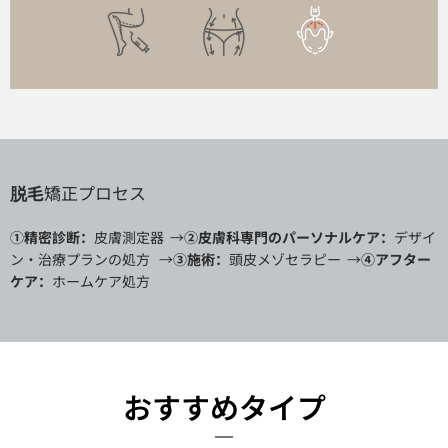
脱毛
矯正プロセス
①精密診断：
皮膚測定器
→
②皮膚科専門のパーソナルケア：
デザイ
ン・治療プランの処方
→
③施術：
頭皮メゾセラピー
→
④アフター
ケア：
ホームケア処方
おすすめタイプ