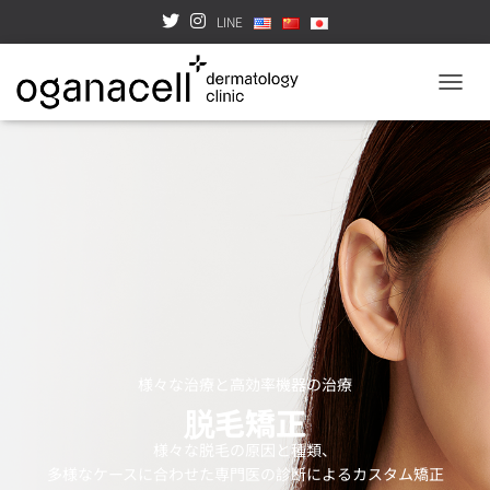
LINE
TOGGL
様々な治療と高効率機器の治療
脱毛矯正
様々な脱毛の原因と種類、
多様なケースに合わせた専門医の診断によるカスタム矯正