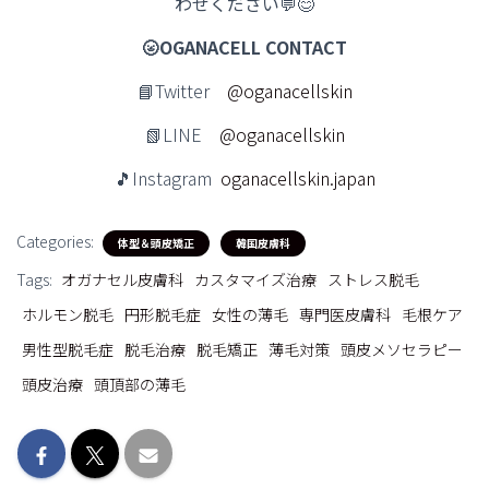
わせください💬😊
🌝OGANACELL CONTACT
📘Twitter
@oganacellskin
📗LINE
@oganacellskin
🎵Instagram
oganacellskin.japan
Categories:
体型＆頭皮矯正
韓国皮膚科
Tags:
オガナセル皮膚科
カスタマイズ治療
ストレス脱毛
ホルモン脱毛
円形脱毛症
女性の薄毛
専門医皮膚科
毛根ケア
男性型脱毛症
脱毛治療
脱毛矯正
薄毛対策
頭皮メソセラピー
頭皮治療
頭頂部の薄毛