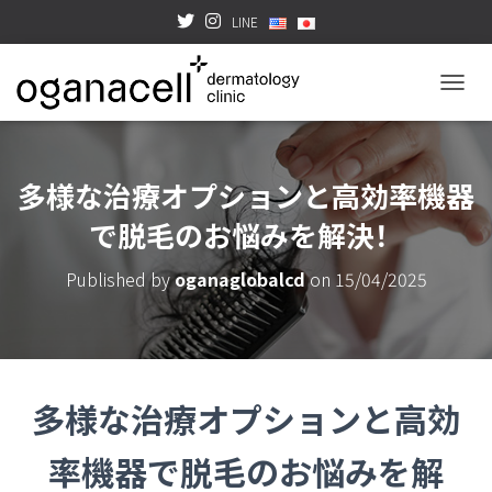
LINE
TOGGL
多様な治療オプションと高効率機器
で脱毛のお悩みを解決！
Published by
oganaglobalcd
on
15/04/2025
多様な治療オプションと高効
率機器で脱毛のお悩みを解